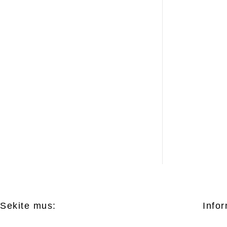
Sekite mus:
Infor