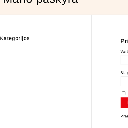
Kategorijos
Pr
Var
Sla
Pra