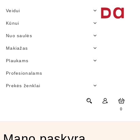
Veidui
Kūnui
Nuo saulės
Makiažas
Plaukams
Profesionalams
Prekės ženklai
0
Mano paskyra