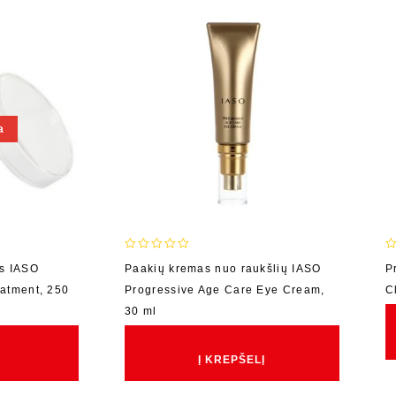
a
0
0
as IASO
Paakių kremas nuo raukšlių IASO
P
out
o
atment, 250
Progressive Age Care Eye Cream,
C
of
o
5
5
30 ml
€
€
139.00
Į KREPŠELĮ