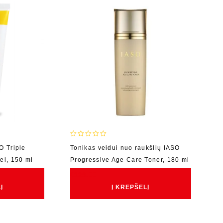
0
O Triple
Tonikas veidui nuo raukšlių IASO
out
el, 150 ml
Progressive Age Care Toner, 180 ml
of
5
€
129.00
Į
Į KREPŠELĮ