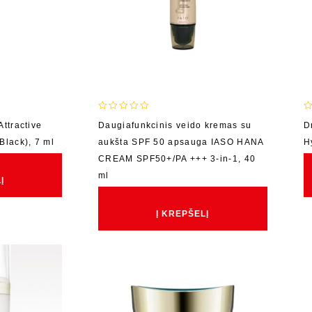
0
0
Attractive
Daugiafunkcinis veido kremas su
D
out
o
Black), 7 ml
aukšta SPF 50 apsauga IASO HANA
H
of
o
5
5
CREAM SPF50+/PA +++ 3‑in‑1, 40
€
ml
Į
€
69.00
Į KREPŠELĮ