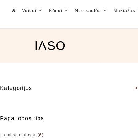
Veidui
Kūnui
Nuo saulės
Makiažas
IASO
Kategorijos
R
Pagal odos tipą
Labai sausai odai
(6)