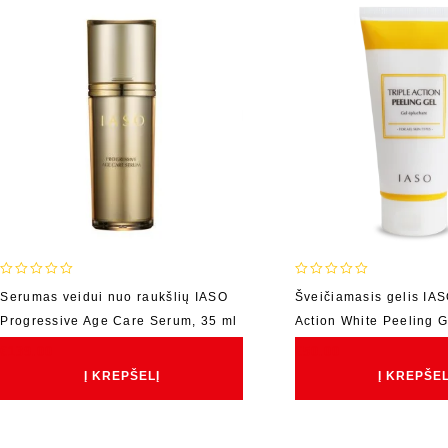
0
0
Serumas veidui nuo raukšlių IASO
Šveičiamasis gelis IAS
out
out
Progressive Age Care Serum, 35 ml
Action White Peeling G
of
of
5
5
€
139.00
€
50.00
Į KREPŠELĮ
Į KREPŠEL