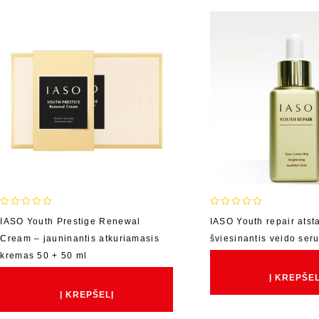
0
0
IASO Youth Prestige Renewal
IASO Youth repair atsta
out
out
Cream – jauninantis atkuriamasis
šviesinantis veido ser
of
of
5
5
kremas 50 + 50 ml
€
69.00
€
299.00
Į KREPŠEL
Į KREPŠELĮ