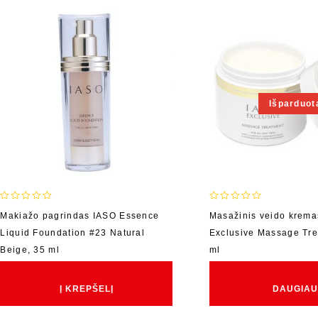
Išparduot
0
0
Makiažo pagrindas IASO Essence
Masažinis veido krem
out
out
Liquid Foundation #23 Natural
Exclusive Massage Tre
of
of
5
5
Beige, 35 ml
ml
€
65.00
€
89.00
Į KREPŠELĮ
DAUGIAU