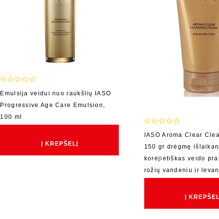
0
Emulsija veidui nuo raukšlių IASO
out
Progressive Age Care Emulsion,
of
5
100 ml
0
€
139.00
IASO Aroma Clear Cle
out
Į KREPŠELĮ
150 gr drėgmę išlaikan
of
5
korėjietiškas veido pra
rožių vandeniu ir leva
€
59.00
Į KREPŠEL