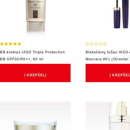
5.00
0
BB kremas IASO Triple Protection
Blakstienų tušas IASO 
out of 5
out
BB SPF30/PA++, 60 ml
Mascara #01 (Oriental 
of
5
€
65.00
€
38.00
Į KREPŠELĮ
Į KREPŠEL