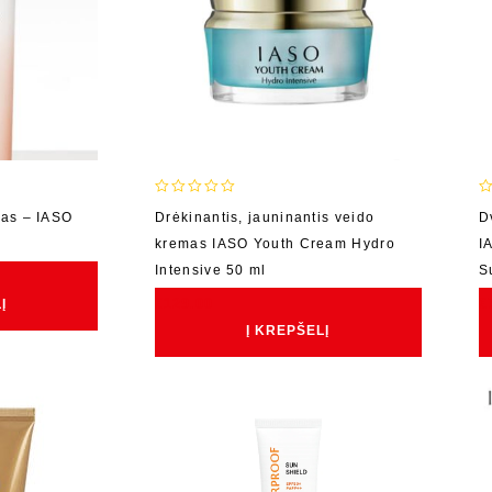
0
0
kas – IASO
Drėkinantis, jauninantis veido
D
out
o
kremas IASO Youth Cream Hydro
I
of
o
5
5
Intensive 50 ml
S
€
129.00
€
Į
Į KREPŠELĮ