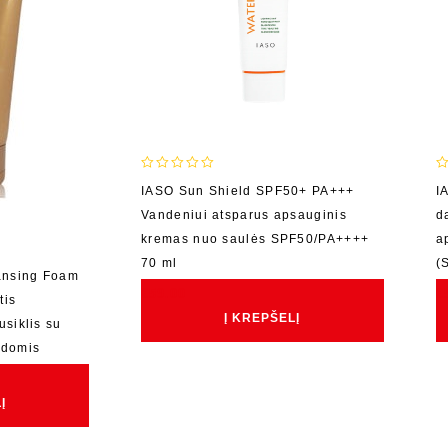
0
0
IASO Sun Shield SPF50+ PA+++
I
out
o
Vandeniui atsparus apsauginis
d
of
o
5
5
kremas nuo saulės SPF50/PA++++
a
70 ml
(
ansing Foam
€
59.00
€
tis
Į KREPŠELĮ
usiklis su
ndomis
Į