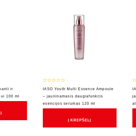
0
0
anti ir
IASO Youth Multi Essence Ampoule
I
out
o
dui 100 ml
– jauninamasis daugiafunkcis
j
of
o
5
5
esencijos serumas 120 ml
a
€
129.00
€
Į
Į KREPŠELĮ