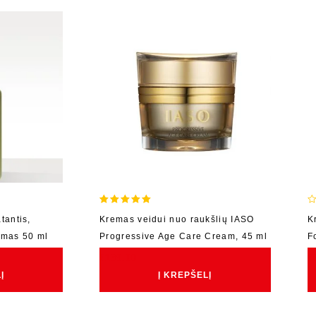
5.00
0
tantis,
Kremas veidui nuo raukšlių IASO
K
out of 5
o
umas 50 ml
Progressive Age Care Cream, 45 ml
F
o
5
€
139.00
€
Į
Į KREPŠELĮ