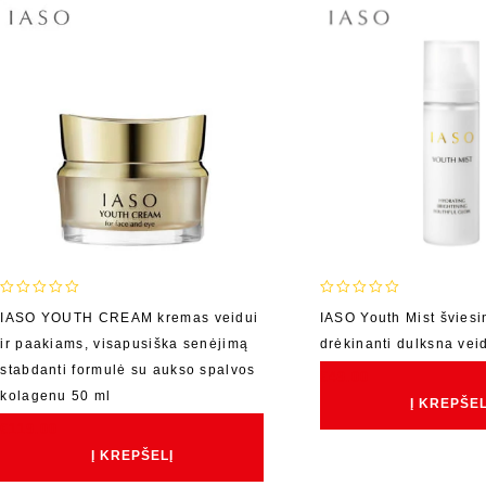
0
0
IASO YOUTH CREAM kremas veidui
IASO Youth Mist šviesin
out
out
ir paakiams, visapusiška senėjimą
drėkinanti dulksna vei
of
of
5
5
stabdanti formulė su aukso spalvos
€
49.00
kolagenu 50 ml
Į KREPŠEL
€
119.00
Į KREPŠELĮ