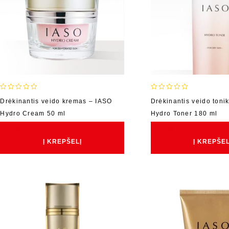
0
0
Drėkinantis veido kremas – IASO
Drėkinantis veido toni
out
out
Hydro Cream 50 ml
Hydro Toner 180 ml
of
of
5
5
€
69.00
€
59.00
Į KREPŠELĮ
Į KREPŠEL