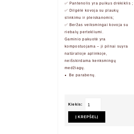
✅ Pantenolis yra puikus drėkiklis ;
✅ Dilgėlė kovoja su plaukų
slinkimu ir pleiskanomis;
✅ Beržas veiksmingai kovoja su
riebalų pertekliumi.
Gaminio pakuotė yra
kompostuojama – ji pilnai suyra
natūralioje aplinkoje,
neišskirdama kenksmingų
medžiagų.
Be parabenų.
Kiekis:
Į KREPŠELĮ