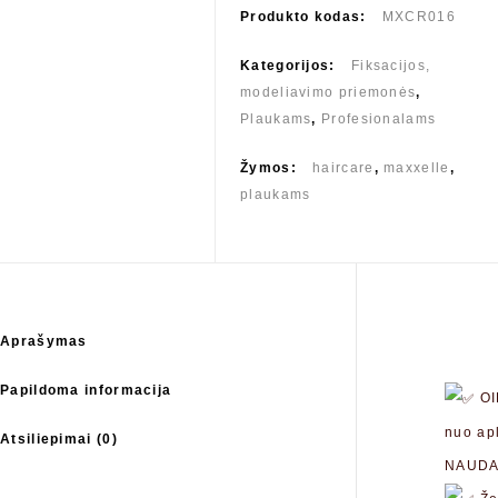
Produkto kodas:
MXCR016
Kategorijos:
Fiksacijos,
modeliavimo priemonės
,
Plaukams
,
Profesionalams
Žymos:
haircare
,
maxxelle
,
plaukams
Aprašymas
Papildoma informacija
OI
nuo apl
Atsiliepimai (0)
NAUDA