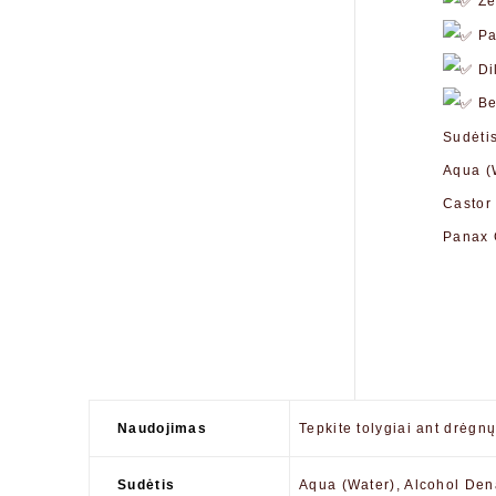
Žen
Pan
Dil
Ber
Sudėti
Aqua (
Castor 
Panax G
Naudojimas
Tepkite tolygiai ant drėgnų
Sudėtis
Aqua (Water), Alcohol Den