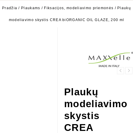
Pradžia
/
Plaukams
/
Fiksacijos, modeliavimo priemonės
/
Plaukų
modeliavimo skystis CREA biORGANIC OIL GLAZE, 200 ml
Itin maitinanti
Šampūnas
plaukų
kasdieniam
kaukė/pažeistiems/d
Plaukų
plovimui
plaukams
MAXXelle CURA
MAXXelle CURA
modeliavimo
biOTHERAPY DAILY
biOTHERAPY
WASH Shampoo 200
TREATED HAIR
skystis
ir 1000 ml
TREATMENT , 200
ml ir 500ml
CREA