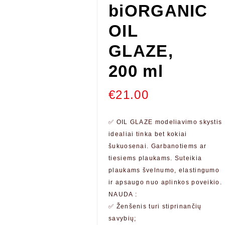
biORGANIC
OIL
GLAZE,
200 ml
€
21.00
✅ OIL GLAZE modeliavimo skystis
idealiai tinka bet kokiai
šukuosenai. Garbanotiems ar
tiesiems plaukams. Suteikia
plaukams švelnumo, elastingumo
ir apsaugo nuo aplinkos poveikio.
NAUDA :
✅ Ženšenis turi stiprinančių
savybių;