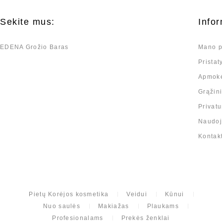
Sekite mus:
Infor
EDENA Grožio Baras
Mano p
Prista
Apmok
Grąžin
Privatu
Naudoji
Kontak
Pietų Korėjos kosmetika
Veidui
Kūnui
Nuo saulės
Makiažas
Plaukams
Profesionalams
Prekės ženklai