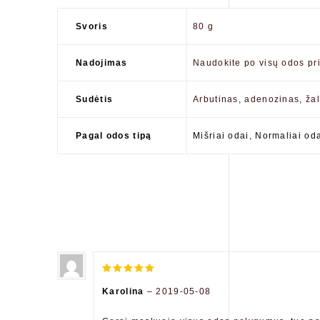
Svoris
80 g
Nadojimas
Naudokite po visų odos pri
Sudėtis
Arbutinas, adenozinas, žal
Pagal odos tipą
Mišriai odai
,
Normaliai od
5
out of 5
Karolina
–
2019-05-08