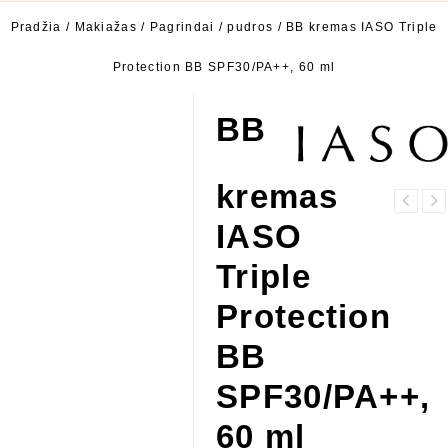
Pradžia
/
Makiažas
/
Pagrindai / pudros
/
BB kremas IASO Triple
Protection BB SPF30/PA++, 60 ml
BB
kremas
Paakių kremas
IASO
Kreminė pudra
nuo raukšlių
IASO Essence
IASO Progressive
Triple
Liquid
Age Care Eye
Foundation #21
Cream, 30 ml
Protection
Clear Beige, 35
ml
BB
SPF30/PA++,
60 ml