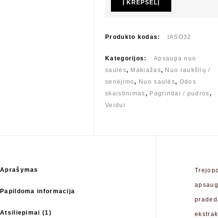
Į KREPŠELĮ
Produkto kodas:
IASO32
Kategorijos:
Apsauga nuo
saulės
,
Makiažas
,
Nuo raukšlių /
senėjimo
,
Nuo saulės
,
Odos
skaistinimas
,
Pagrindai / pudros
,
Veidui
Aprašymas
Trejopo
apsaugo
Papildoma informacija
pradeda
Atsiliepimai (1)
ekstrak