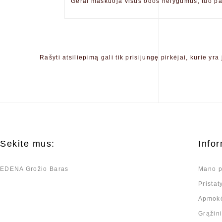
Gerai maskuoja visus odos nelygumus, tuo pa
Rašyti atsiliepimą gali tik prisijungę pirkėjai, kurie yra 
Sekite mus:
Infor
EDENA Grožio Baras
Mano p
Prista
Apmok
Grąžin