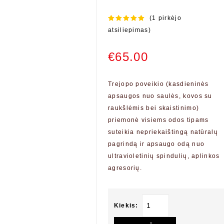
(
1
pirkėjo
5.00
out of
atsiliepimas)
5
€
65.00
Trejopo poveikio (kasdieninės
apsaugos nuo saulės, kovos su
raukšlėmis bei skaistinimo)
priemonė visiems odos tipams
suteikia nepriekaištingą natūralų
pagrindą ir apsaugo odą nuo
ultravioletinių spindulių, aplinkos
agresorių.
Kiekis: