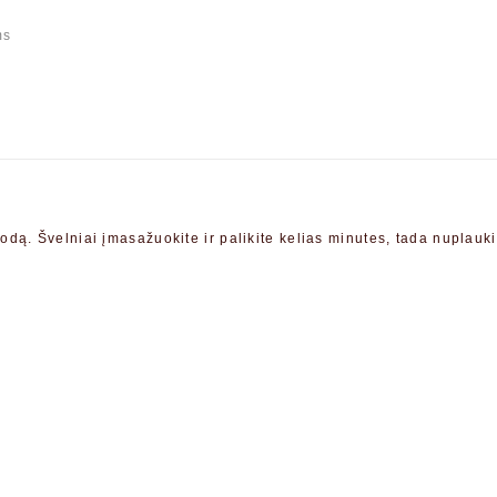
ms
 odą.
Švelniai įmasažuokite ir palikite kelias minutes, tada nuplau