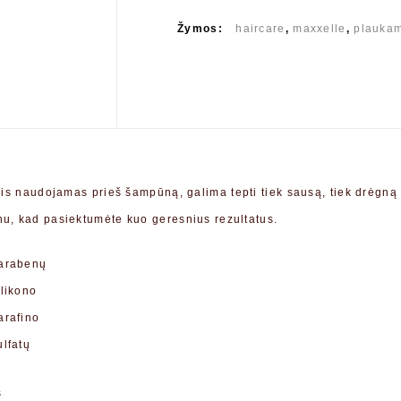
Žymos:
haircare
,
maxxelle
,
plauka
klis naudojamas prieš šampūną,
galima tepti tiek sausą, tiek drėgną
u, kad pasiektumėte kuo geresnius rezultatus.
arabenų
ilikono
arafino
ulfatų
s