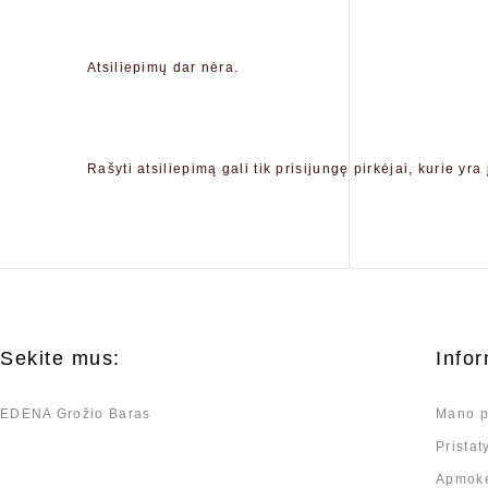
Atsiliepimų dar nėra.
Rašyti atsiliepimą gali tik prisijungę pirkėjai, kurie yra 
Sekite mus:
Infor
EDENA Grožio Baras
Mano p
Prista
Apmok