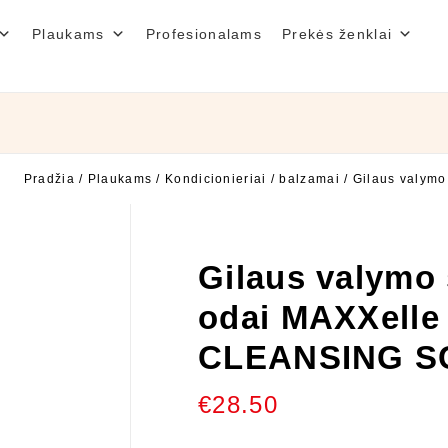
Plaukams
Profesionalams
Prekės ženklai
Pradžia
/
Plaukams
/
Kondicionieriai / balzamai
/
Gilaus valym
Gilaus valymo 
odai MAXXell
CLEANSING SC
€
28.50