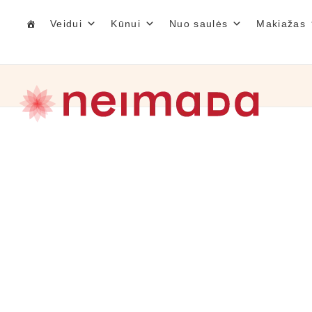
Veidui
Kūnui
Nuo saulės
Makiažas