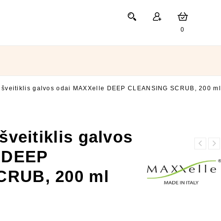
0
o šveitiklis galvos odai MAXXelle DEEP CLEANSING SCRUB, 200 ml
šveitiklis galvos
Gelis MAXXelle
e DEEP
Juodas gelis
CREA biORGANIC
MAXXelle CREA
EXTREME GEL, 150
RUB, 200 ml
biORGANIC BLACK
ml
GEL, 150 ml