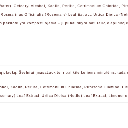
ater), Cetearyl Alcohol, Kaolin, Perlite, Cetrimonium Chloride, Pir
 Rosmarinus Officinalis (Rosemary) Leaf Extract, Urtica Dioica (Ne
o pakuotė yra kompostuojama – ji pilnai suyra natūralioje aplinko
sų plaukų. Švelniai įmasažuokite ir palikite kelioms minutėms, t
ohol, Kaolin, Perlite, Cetrimonium Chloride, Piroctone Olamine, Cit
semary) Leaf Extract, Urtica Dioica (Nettle) Leaf Extract, Limonen