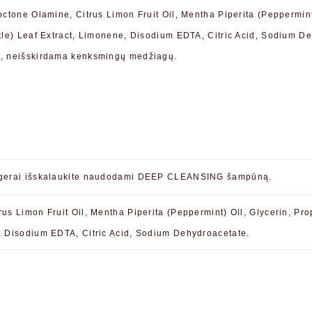
octone Olamine, Citrus Limon Fruit Oil, Mentha Piperita (Peppermint
ttle) Leaf Extract, Limonene, Disodium EDTA, Citric Acid, Sodium D
je, neišskirdama kenksmingų medžiagų.
ada gerai išskalaukite naudodami DEEP CLEANSING šampūną.
rus Limon Fruit Oil, Mentha Piperita (Peppermint) Oil, Glycerin, Pro
e, Disodium EDTA, Citric Acid, Sodium Dehydroacetate.