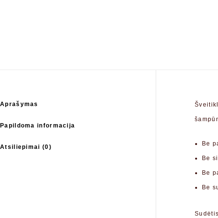
Aprašymas
Šveiti
šampūn
Papildoma informacija
Be p
Atsiliepimai (0)
Be s
Be p
Be s
Sudėti