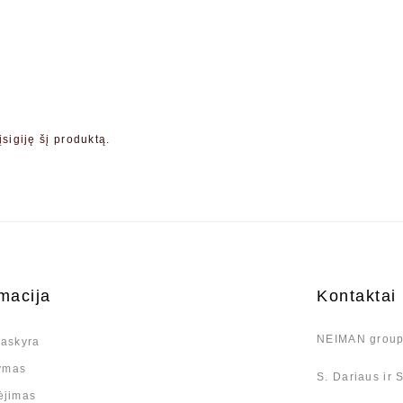
įsigiję šį produktą.
macija
Kontaktai
NEIMAN group
askyra
tymas
S. Dariaus ir S
ėjimas