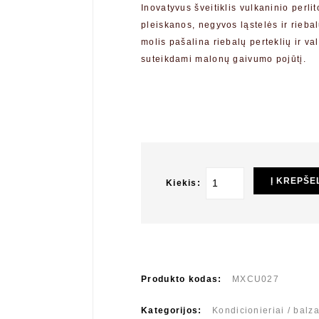
Inovatyvus šveitiklis vulkaninio perl
pleiskanos, negyvos ląstelės ir riebal
molis pašalina riebalų perteklių ir va
suteikdami malonų gaivumo pojūtį.
Į KREPŠE
Kiekis:
Produkto kodas:
MXCU027
Kategorijos:
Kondicionieriai / balz