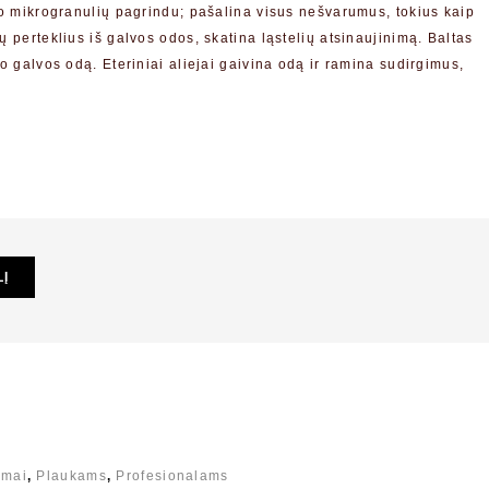
ito mikrogranulių pagrindu; pašalina visus nešvarumus, tokius kaip
ų perteklius iš galvos odos, skatina ląstelių atsinaujinimą. Baltas
lo galvos odą. Eteriniai aliejai gaivina odą ir ramina sudirgimus,
LĮ
amai
,
Plaukams
,
Profesionalams