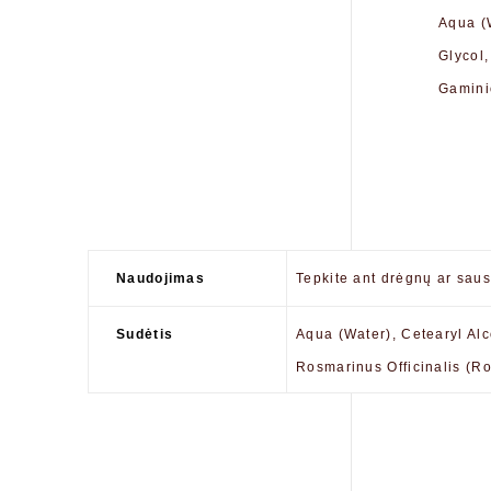
Aqua (W
Glycol,
Gamini
Naudojimas
Tepkite ant drėgnų ar sau
Sudėtis
Aqua (Water), Cetearyl Alc
Rosmarinus Officinalis (Ro