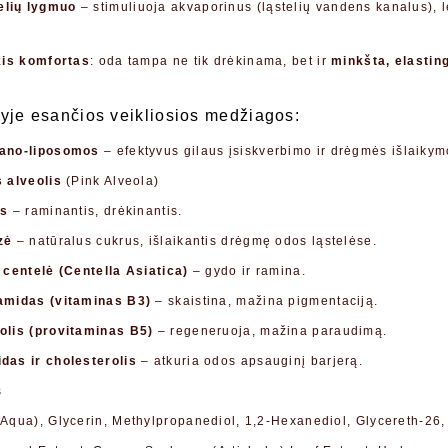
elių lygmuo
– stimuliuoja akvaporinus (ląstelių vandens kanalus), le
ikis komfortas
: oda tampa ne tik drėkinama, bet ir
minkšta, elasting
yje esančios veikliosios medžiagos:
ano-liposomos
– efektyvus gilaus įsiskverbimo ir drėgmės išlaiky
s alveolis
(Pink Alveola)
as
– raminantis, drėkinantis.
zė
– natūralus cukrus, išlaikantis drėgmę odos ląstelėse.
 centelė (Centella Asiatica)
– gydo ir ramina.
amidas (vitaminas B3)
– skaistina, mažina pigmentaciją.
olis (provitaminas B5)
– regeneruoja, mažina paraudimą.
das ir cholesterolis
– atkuria odos apsauginį barjerą.
s
Aqua), Glycerin, Methylpropanediol, 1,2-Hexanediol, Glycereth-26, 