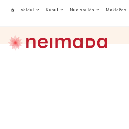
Veidui
Kūnui
Nuo saulės
Makiažas