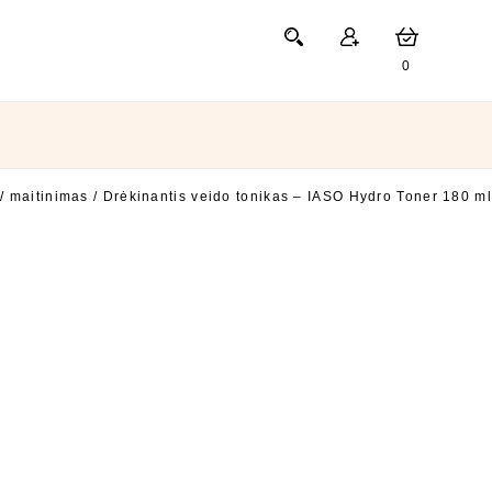
0
/ maitinimas
/
Drėkinantis veido tonikas – IASO Hydro Toner 180 ml