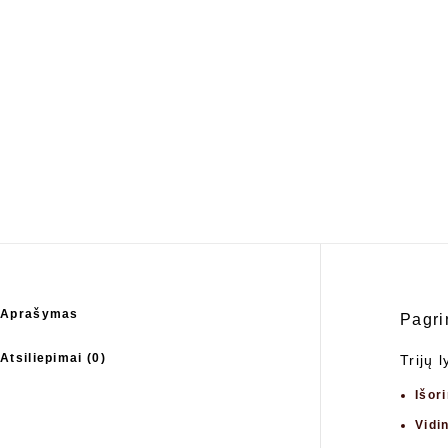
Aprašymas
Pagri
Atsiliepimai (0)
Trijų 
Išor
Vidi