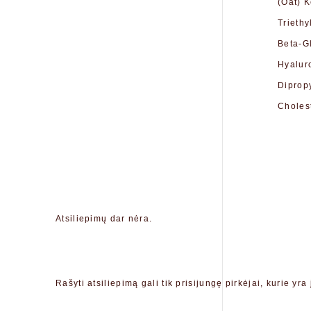
(Oat) 
Trieth
Beta-G
Hyalur
Diprop
Cholest
Atsiliepimų dar nėra.
Rašyti atsiliepimą gali tik prisijungę pirkėjai, kurie yra 