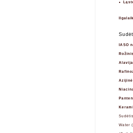
Ląst
Ilgala
Sudėt
IASO n
Rožini
Alavij
Rafino
Azijinė
Niacin
Panten
Kerami
Sudėti
Water (