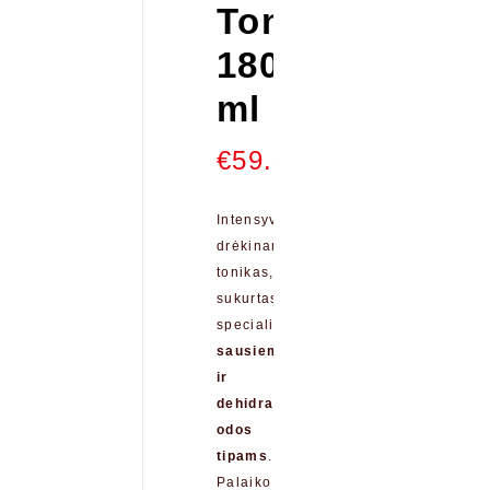
Toner
180
ml
€
59.00
Intensyviai
drėkinantis
tonikas,
sukurtas
specialiai
sausiems
ir
dehidratuotiems
odos
tipams
.
Palaiko