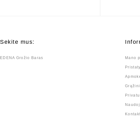
Sekite mus:
Infor
EDENA Grožio Baras
Mano p
Prista
Apmok
Grąžin
Privatu
Naudoji
Kontak