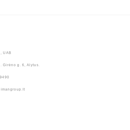
, UAB
. Girėno g. 6, Alytus.
29490
eimangroup.lt