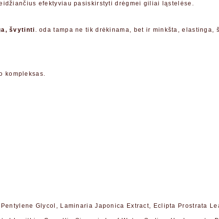
idžiančius efektyviau pasiskirstyti drėgmei giliai ląstelėse.
a, švytinti
. oda tampa ne tik drėkinama, bet ir minkšta, elastinga, š
mo kompleksas.
Pentylene Glycol, Laminaria Japonica Extract, Eclipta Prostrata Le