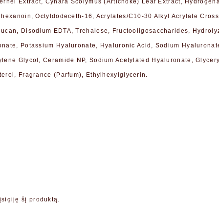
Kernel Extract, Cynara Scolymus (Artichoke) Leaf Extract, Hydrogen
ylhexanoin, Octyldodeceth-16, Acrylates/C10-30 Alkyl Acrylate Cro
lucan, Disodium EDTA, Trehalose, Fructooligosaccharides, Hydrolyz
onate, Potassium Hyaluronate, Hyaluronic Acid, Sodium Hyaluronat
ylene Glycol, Ceramide NP, Sodium Acetylated Hyaluronate, Glyce
erol, Fragrance (Parfum), Ethylhexylglycerin.
įsigiję šį produktą.