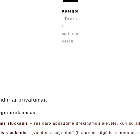
Kategorijos:
Drėkinimas
/
maitinimas
,
Veidui
ndiniai privalumai:
lygių drėkinimas:
inis sluoksnis
– susidaro apsauginė drėkinamoji plėvelė, kuri sula
nis sluoksnis
– „vandens magnetas“ (hialurono rūgštis, mineralai, am