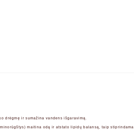
iko drėgmę ir sumažina vandens išgaravimą.
inorūgštys) maitina odą ir atstato lipidų balansą, taip stiprindama