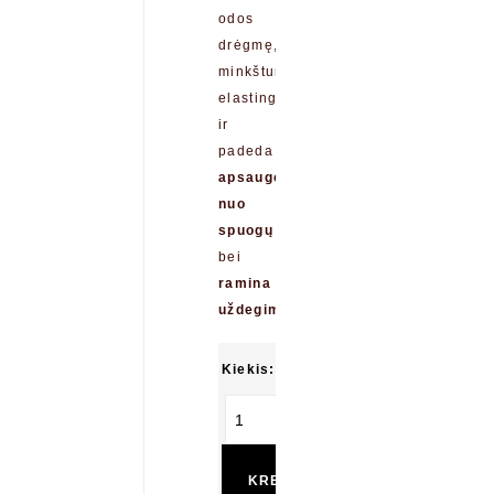
odos
drėgmę,
minkštumą,
elastingumą
ir
padeda
apsaugoti
nuo
spuogų
bei
ramina
uždegimus
Kiekis:
Į
KREPŠELĮ