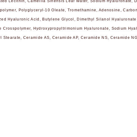
ated Lecithin, Camellia Sinensis Leaf Water, Sodium Hyaluronate, 
sspolymer, Polyglyceryl-10 Oleate, Tromethamine, Adenosine, Carbo
ed Hyaluronic Acid, Butylene Glycol, Dimethyl Silanol Hyaluronat
e Crosspolymer, Hydroxypropyltrimonium Hyaluronate, Sodium Hyal
ryl Stearate, Ceramide AS, Ceramide AP, Ceramide NS, Ceramide N