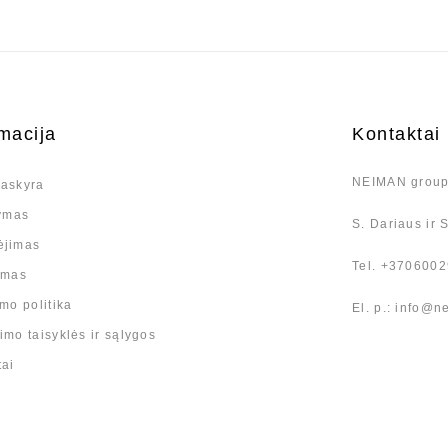
macija
Kontaktai
NEIMAN group
askyra
tymas
S. Dariaus ir S
ėjimas
Tel. +370600
imas
mo politika
El. p.: info@n
mo taisyklės ir sąlygos
tai