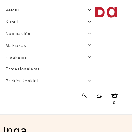
Veidui
Kūnui
Nuo saulės
Makiažas
Plaukams
Profesionalams
Prekės ženklai
0
Inga