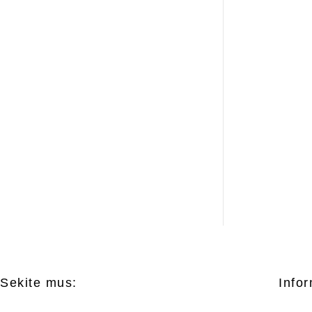
Sekite mus:
Infor