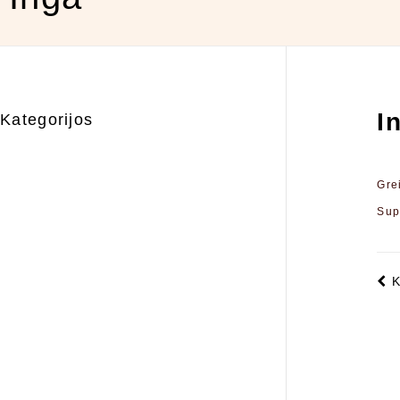
I
Kategorijos
Gre
Sup
K